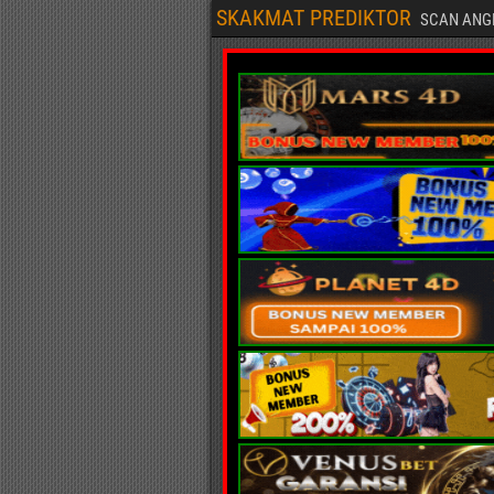
SKAKMAT PREDIKTOR
SCAN ANGK