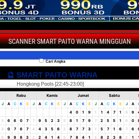
SCANNER SMART PAITO WARNA MINGGUAN