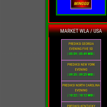
MINGGU
MARKET WLA / USA
PREDIKSI GEORGIA
EVENING FIVE 5D
| 05:59 | 05:49 WIB |
PREDIKSI NEW YORK
EVENING
| 09:35 | 09:25 WIB |
PREDIKSI NORTH CAROLINA
EVENING
| 10:22 | 10:12 WIB |
PREDIKSI KENTUCKY