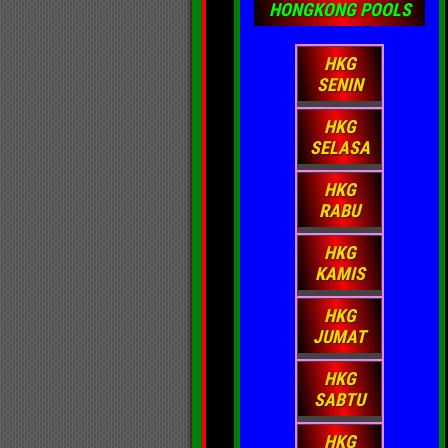
HONGKONG POOLS
HKG
SENIN
HKG
SELASA
HKG
RABU
HKG
KAMIS
HKG
JUMAT
HKG
SABTU
HKG