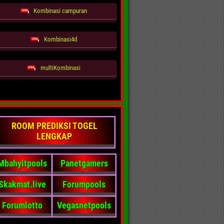
Kombinasi campuran
Kombinasi4d
multiKombinasi
ROOM PREDIKSI TOGEL
LENGKAP
Mbahyitpools
Panetgamers
Skakmat.live
Forumpools
Forumlotto
Vegasnetpools