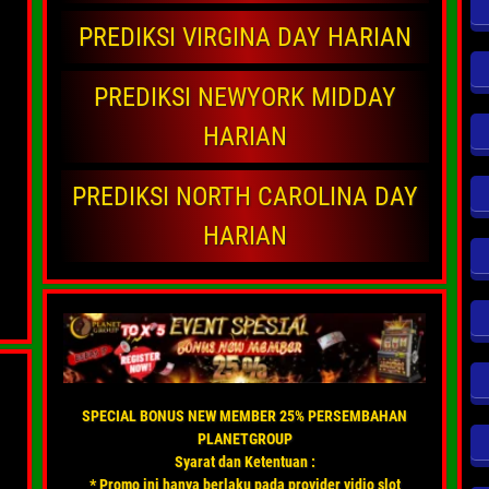
PREDIKSI VIRGINA DAY HARIAN
PREDIKSI NEWYORK MIDDAY
HARIAN
PREDIKSI NORTH CAROLINA DAY
HARIAN
SPECIAL BONUS NEW MEMBER 25% PERSEMBAHAN
PLANETGROUP
Syarat dan Ketentuan :
* Promo ini hanya berlaku pada provider vidio slot