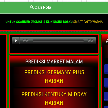
UNTUK SCANNER OTOMATIS KLIK DISINI BOSKU
SMART PAITO WARNA
00:00
00:00
PREDIKSI MARKET MALAM
PREDIKSI GERMANY PLUS
HARIAN
PREDIKSI KENTUKY MIDDAY
HARIAN