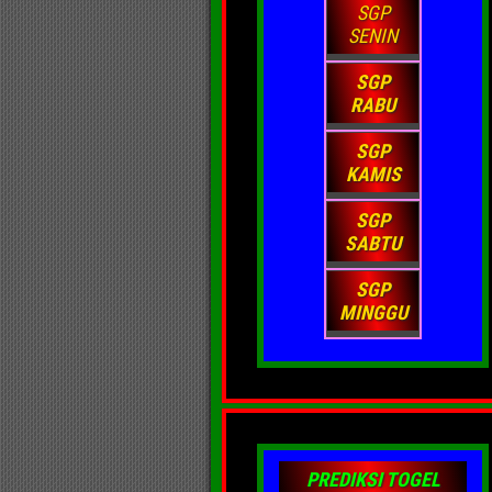
SGP
SENIN
SGP
RABU
SGP
KAMIS
SGP
SABTU
SGP
MINGGU
PREDIKSI TOGEL