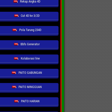
Rekap Angka 4D
Cut 4D ke 3/2D
Pola Tarung 234D
Bbfs Generator
Kolaborasi line
PAITO GABUNGAN
PAITO MINGGUAN
PAITO HARIAN